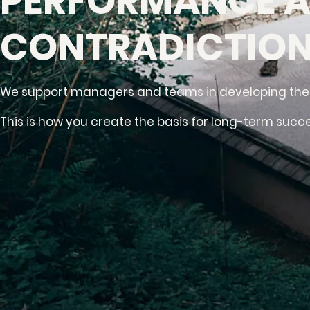
PERFORMANCE A
CONTRADICTION
We support managers and teams in developing thei
This is how you create the basis for long-term s