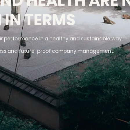
ND HEALTH ARE 
 IN TERMS
r performance in a healthy and sustainable way.
uccess and future-proof company management.